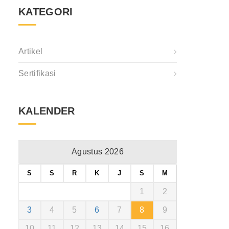
KATEGORI
Artikel
Sertifikasi
KALENDER
Agustus 2026
S
S
R
K
J
S
M
1
2
3
4
5
6
7
8
9
10
11
12
13
14
15
16