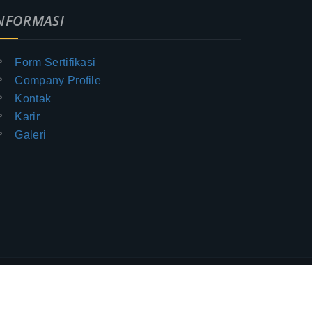
NFORMASI
Form Sertifikasi
Company Profile
Kontak
Karir
Galeri
IA © All Rights Reserved 2017
-
Jasa sertifikat