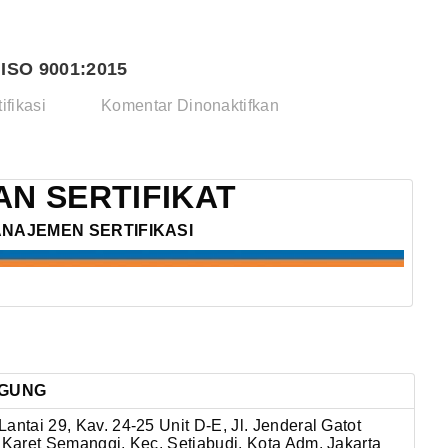
ISO 9001:2015
pada
ifikasi
Komentar Dinonaktifkan
PT.
GRHA
PRIMA
N SERTIFIKAT
AGUNG
ANAJEMEN SERTIFIKASI
–
ISO
9001:2015
AGUNG
antai 29, Kav. 24-25 Unit D-E, Jl. Jenderal Gatot
 Karet Semanggi, Kec. Setiabudi, Kota Adm. Jakarta