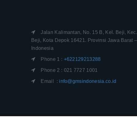
Jalan Kalimantan, No. 15 B, Kel. Beji, Kec
Beji, Kota Depok 16421. Provinsi Jawa Barat 
Indonesia
Phone 1 :
+622129213288
Phone 2 : 021 7727 1001
Email :
info@gmsindonesia.co.id
Sitemap
|
Rss Feed
|
Privacy Policy
|
Discl