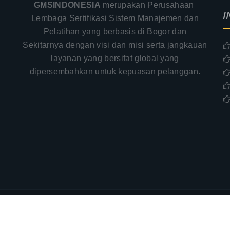
GMSINDONESIA
merupakan Perusahaan
I
Lembaga Sertifikasi Sistem Manajemen dan
Pelatihan yang berbasis di Bogor dan
Sekitarnya dengan visi dan misi serta jangkauan
.
layanan yang bersifat global yang
–
dipersembahkan untuk kepuasan pelanggan.
aimer
PT. Global Manajemen Sertifikasi - GMSINDONES