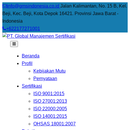
info@gmsindonesia.co.id
Jalan Kalimantan, No. 15 B, Kel.
Beji, Kec. Beji, Kota Depok 16421. Provinsi Jawa Barat -
Indonesia
+622177271001
Beranda
Profil
Kebijakan Mutu
Pernyataan
Sertifikasi
ISO 9001:2015
ISO 27001:2013
ISO 22000:2005
ISO 14001:2015
OHSAS 18001:2007