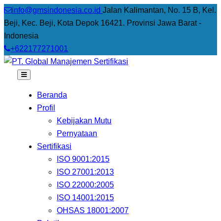
info@gmsindonesia.co.id
Jalan Kalimantan, No. 15 B, Kel.
Beji, Kec. Beji, Kota Depok 16421. Provinsi Jawa Barat -
Indonesia
+622177271001
Beranda
Profil
Kebijakan Mutu
Pernyataan
Sertifikasi
ISO 9001:2015
ISO 27001:2013
ISO 22000:2005
ISO 14001:2015
OHSAS 18001:2007