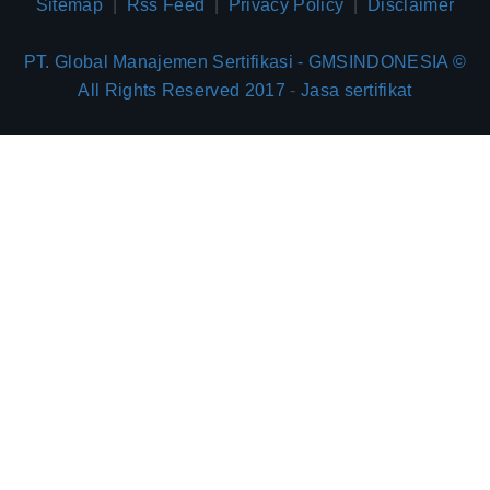
Sitemap
|
Rss Feed
|
Privacy Policy
|
Disclaimer
PT. Global Manajemen Sertifikasi - GMSINDONESIA ©
All Rights Reserved 2017
-
Jasa sertifikat