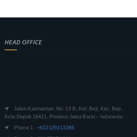
HEAD OFFICE
Jalan Kalimantan, No. 15 B, Kel. Beji, Kec. Beji,
Kota Depok 16421. Provinsi Jawa Barat – Indonesia
Phone 1 :
+622129213288