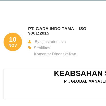
PT. GADA INDO TAMA – ISO
9001:2015
10
By: gmsindonesia
NOV
Sertifikasi
pada
Komentar Dinonaktifkan
PT.
GADA
KEABSAHAN 
INDO
TAMA
PT. GLOBAL MANAJE
–
ISO
9001:2015