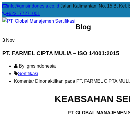
info@gmsindonesia.co.id
Jalan Kalimantan, No. 15 B, Kel. 
+622177271001
Blog
3
Nov
PT. FARMEL CIPTA MULIA – ISO 14001:2015
By: gmsindonesia
Sertifikasi
Komentar Dinonaktifkan
pada PT. FARMEL CIPTA MULIA
KEABSAHAN SER
PT. GLOBAL MANAJEMEN S