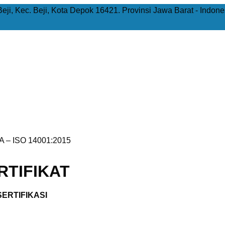
Beji, Kec. Beji, Kota Depok 16421. Provinsi Jawa Barat - Indone
 – ISO 14001:2015
TIFIKAT
ERTIFIKASI