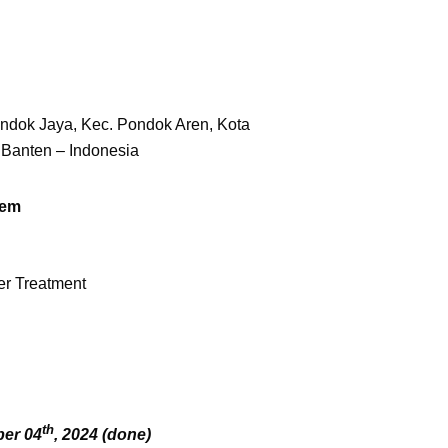
ondok Jaya, Kec. Pondok Aren,
Kota
 Banten – Indonesia
tem
er Treatment
th
er 04
, 2024 (done)