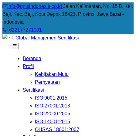
info@gmsindonesia.co.id
Jalan Kalimantan, No. 15 B, Kel.
Beji, Kec. Beji, Kota Depok 16421. Provinsi Jawa Barat -
Indonesia
+622177271001
Beranda
Profil
Kebijakan Mutu
Pernyataan
Sertifikasi
ISO 9001:2015
ISO 27001:2013
ISO 22000:2005
ISO 14001:2015
OHSAS 18001:2007