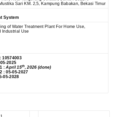
Mustika Sari KM. 2,5, Kampung Babakan, Bekasi Timur
nt System
ng of Water Treatment Plant For Home Use,
Industrial Use
: 10574003
-05-2025
th
1 :
April 15
, 2026 (done)
: 05-05-2027
5-05-2028