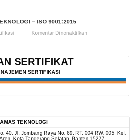
EKNOLOGI – ISO 9001:2015
pada
ifikasi
Komentar Dinonaktifkan
PT.
DESALITE
TIRTAMAS
N SERTIFIKAT
TEKNOLOGI
ANAJEMEN SERTIFIKASI
–
ISO
9001:2015
RTAMAS TEKNOLOGI
o. 40, Jl. Jombang Raya No. 89, RT. 004 RW. 005, Kel.
k Aren, Kota Tangerang Selatan, Banten 15227,