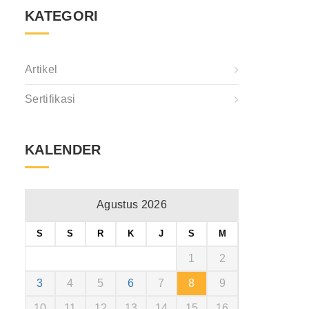
KATEGORI
Artikel
Sertifikasi
KALENDER
Agustus 2026
S
S
R
K
J
S
M
1
2
3
4
5
6
7
8
9
10
11
12
13
14
15
16