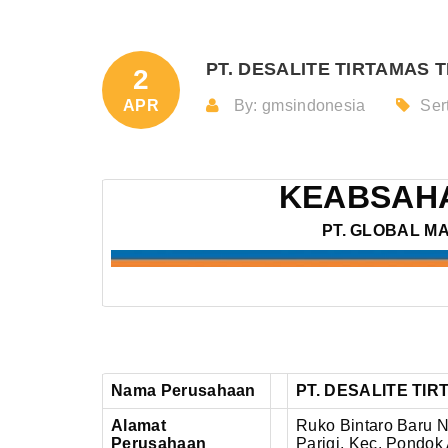
PT. DESALITE TIRTAMAS T
2
APR
By: gmsindonesia
Sert
KEABSAHA
PT. GLOBAL M
Nama Perusahaan
PT. DESALITE TI
Alamat
Ruko Bintaro Baru N
Perusahaan
Parigi, Kec. Pondo