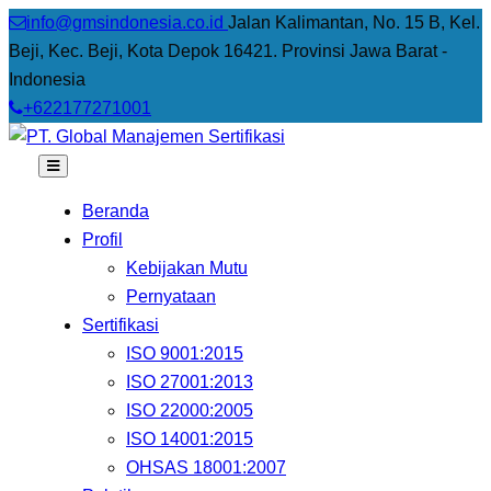
info@gmsindonesia.co.id
Jalan Kalimantan, No. 15 B, Kel.
Beji, Kec. Beji, Kota Depok 16421. Provinsi Jawa Barat -
Indonesia
+622177271001
Beranda
Profil
Kebijakan Mutu
Pernyataan
Sertifikasi
ISO 9001:2015
ISO 27001:2013
ISO 22000:2005
ISO 14001:2015
OHSAS 18001:2007