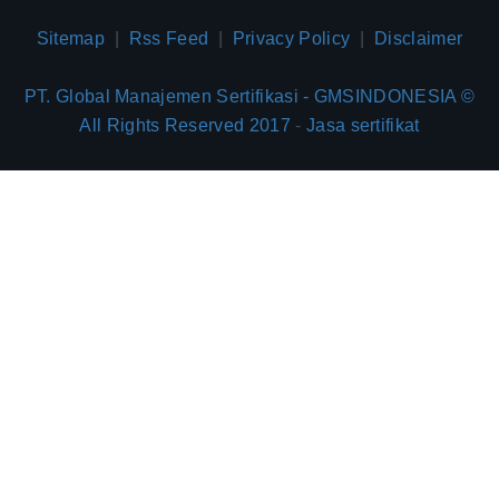
Sitemap
|
Rss Feed
|
Privacy Policy
|
Disclaimer
PT. Global Manajemen Sertifikasi - GMSINDONESIA ©
All Rights Reserved 2017
-
Jasa sertifikat