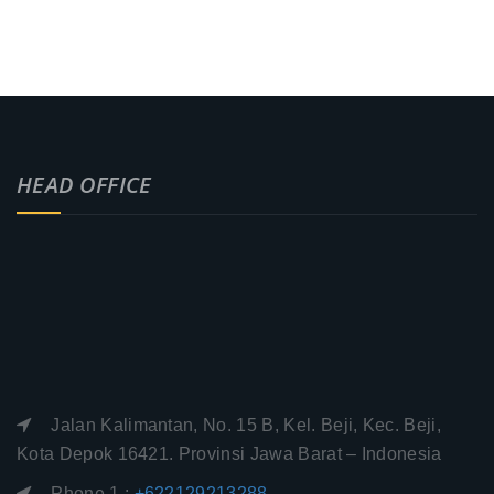
HEAD OFFICE
Jalan Kalimantan, No. 15 B, Kel. Beji, Kec. Beji,
Kota Depok 16421. Provinsi Jawa Barat – Indonesia
Phone 1 :
+622129213288