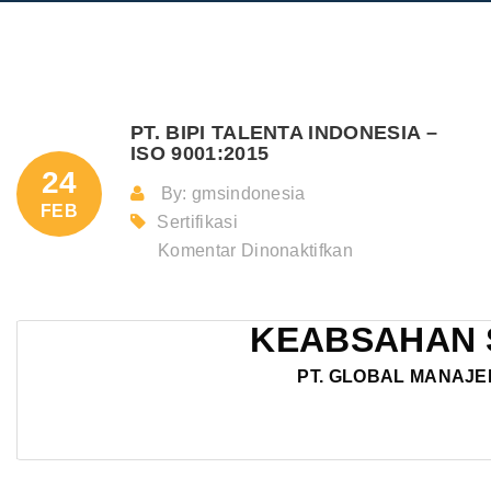
PT. BIPI TALENTA INDONESIA –
ISO 9001:2015
24
By: gmsindonesia
FEB
Sertifikasi
pada
Komentar Dinonaktifkan
PT.
BIPI
KEABSAHAN 
TALENTA
INDONESIA
PT. GLOBAL MANAJE
–
ISO
9001:2015