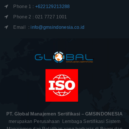
Phone 1 :
+622129213288
Phone 2 : 021 7727 1001
Email :
info@gmsindonesia.co.id
PT. Global Manajemen Sertifikasi – GMSINDONESIA
merupakan Perusahaan Lembaga Sertifikasi Sistem
Manajemen dan Pelatihan yang berbasis di Bogor dan