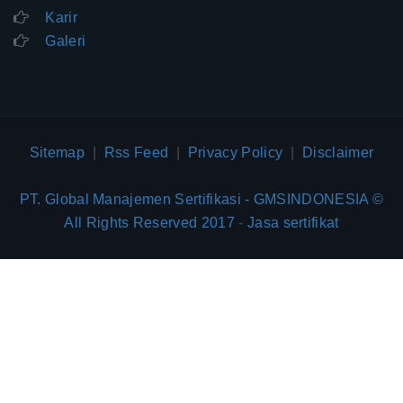
Karir
Galeri
Sitemap
|
Rss Feed
|
Privacy Policy
|
Disclaimer
PT. Global Manajemen Sertifikasi - GMSINDONESIA ©
All Rights Reserved 2017
-
Jasa sertifikat