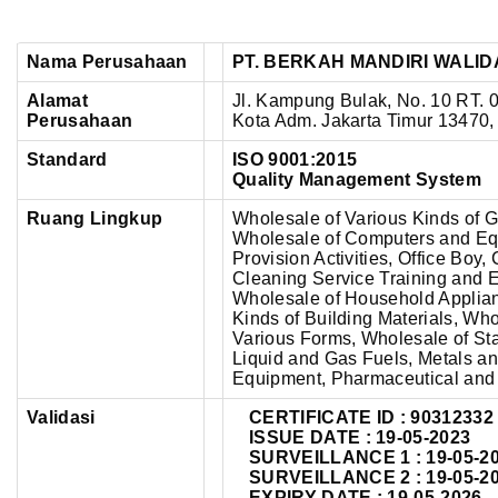
Nama Perusahaan
PT. BERKAH MANDIRI WALID
Alamat
Jl. Kampung Bulak, No. 10 RT. 
Perusahaan
Kota Adm. Jakarta Timur 13470, 
Standard
ISO 9001:2015
Quality Management System
Ruang Lingkup
Wholesale of Various Kinds of G
Wholesale of Computers and Eq
Provision Activities, Office Boy,
Cleaning Service Training and E
Wholesale of Household Applia
Kinds of Building Materials, Who
Various Forms, Wholesale of Sta
Liquid and Gas Fuels, Metals an
Equipment, Pharmaceutical and
Validasi
CERTIFICATE ID : 90312332
ISSUE DATE : 19-05-2023
SURVEILLANCE 1 : 19-05-2
SURVEILLANCE 2 : 19-05-2
EXPIRY DATE : 19-05-2026