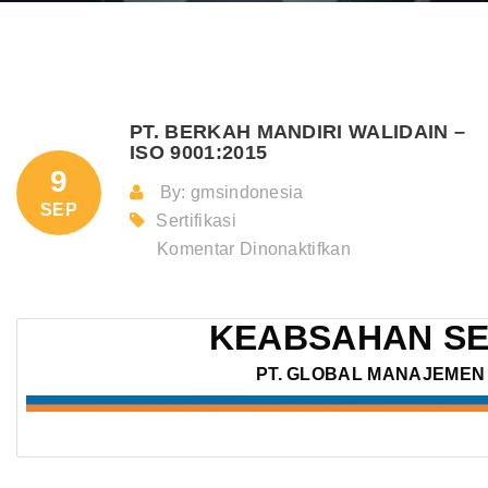
PT. BERKAH MANDIRI WALIDAIN –
ISO 9001:2015
9
By: gmsindonesia
SEP
Sertifikasi
pada
Komentar Dinonaktifkan
PT.
BERKAH
KEABSAHAN SE
MANDIRI
WALIDAIN
PT. GLOBAL MANAJEMEN 
–
ISO
9001:2015