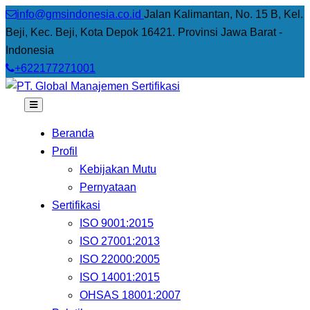
info@gmsindonesia.co.id
Jalan Kalimantan, No. 15 B, Kel.
Beji, Kec. Beji, Kota Depok 16421. Provinsi Jawa Barat -
Indonesia
+622177271001
Beranda
Profil
Kebijakan Mutu
Pernyataan
Sertifikasi
ISO 9001:2015
ISO 27001:2013
ISO 22000:2005
ISO 14001:2015
OHSAS 18001:2007