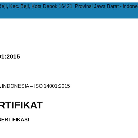
Beji, Kec. Beji, Kota Depok 16421. Provinsi Jawa Barat - Indone
01:2015
 INDONESIA – ISO 14001:2015
TIFIKAT
ERTIFIKASI