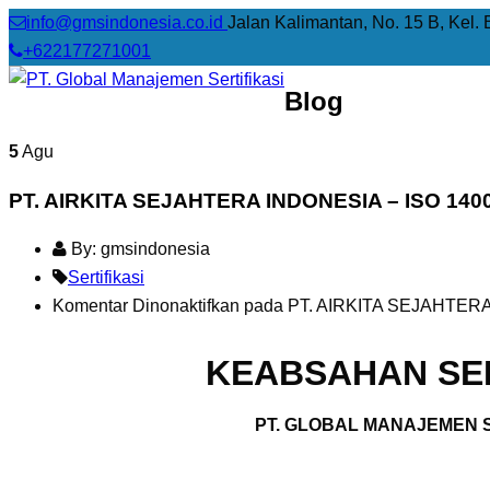
info@gmsindonesia.co.id
Jalan Kalimantan, No. 15 B, Kel. 
+622177271001
Blog
5
Agu
PT. AIRKITA SEJAHTERA INDONESIA – ISO 140
By: gmsindonesia
Sertifikasi
Komentar Dinonaktifkan
pada PT. AIRKITA SEJAHTERA
KEABSAHAN SER
PT. GLOBAL MANAJEMEN S