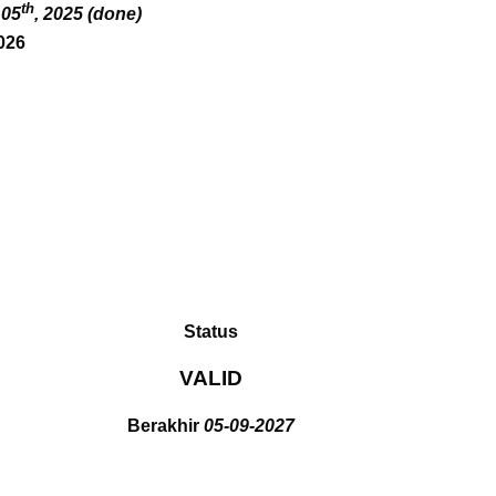
th
 05
, 2025 (done)
026
Status
VALID
Berakhir
05-09-2027