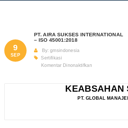
PT. AIRA SUKSES INTERNATIONAL
– ISO 45001:2018
9
By: gmsindonesia
SEP
Sertifikasi
pada
Komentar Dinonaktifkan
PT.
AIRA
KEABSAHAN 
SUKSES
INTERNATIO
PT. GLOBAL MANAJE
–
ISO
45001:2018