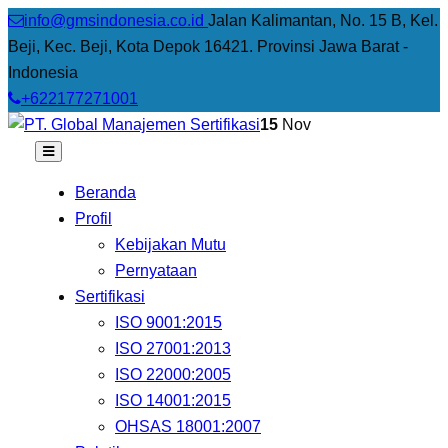
info@gmsindonesia.co.id
Jalan Kalimantan, No. 15 B, Kel.
Beji, Kec. Beji, Kota Depok 16421. Provinsi Jawa Barat -
Indonesia
+622177271001
15
Nov
Beranda
Profil
Kebijakan Mutu
Pernyataan
Sertifikasi
ISO 9001:2015
ISO 27001:2013
ISO 22000:2005
ISO 14001:2015
OHSAS 18001:2007