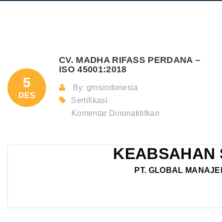
CV. MADHA RIFASS PERDANA –
ISO 45001:2018
5
By: gmsindonesia
DES
Sertifikasi
pada
Komentar Dinonaktifkan
CV.
MADHA
KEABSAHAN 
RIFASS
PERDANA
PT. GLOBAL MANAJE
–
ISO
45001:2018