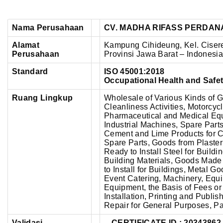
Nama Perusahaan
CV. MADHA RIFASS PERDAN
Alamat
Kampung Cihideung, Kel. Cisere
Perusahaan
Provinsi Jawa Barat – Indonesia
Standard
ISO 45001:2018
Occupational Health and Saf
Ruang Lingkup
Wholesale of Various Kinds of G
Cleanliness Activities, Motorcy
Pharmaceutical and Medical Equi
Industrial Machines, Spare Par
Cement and Lime Products for C
Spare Parts, Goods from Plaster
Ready to Install Steel for Build
Building Materials, Goods Mad
to Install for Buildings, Metal G
Event Catering, Machinery, Equ
Equipment, the Basis of Fees or 
Installation, Printing and Publ
Repair for General Purposes, P
Validasi
CERTIFICATE ID :
20343862