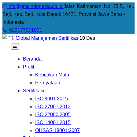
info@gmsindonesia.co.id
Jalan Kalimantan, No. 15 B, Kel.
Beji, Kec. Beji, Kota Depok 16421. Provinsi Jawa Barat -
Indonesia
+622177271001
10
Des
Beranda
Profil
Kebijakan Mutu
Pernyataan
Sertifikasi
ISO 9001:2015
ISO 27001:2013
ISO 22000:2005
ISO 14001:2015
OHSAS 18001:2007