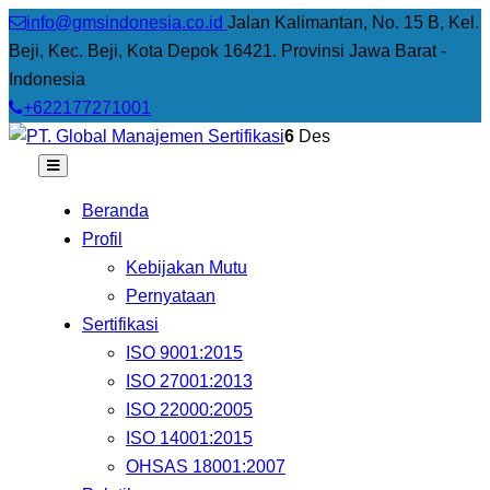
info@gmsindonesia.co.id
Jalan Kalimantan, No. 15 B, Kel.
Beji, Kec. Beji, Kota Depok 16421. Provinsi Jawa Barat -
Indonesia
+622177271001
6
Des
Beranda
Profil
Kebijakan Mutu
Pernyataan
Sertifikasi
ISO 9001:2015
ISO 27001:2013
ISO 22000:2005
ISO 14001:2015
OHSAS 18001:2007