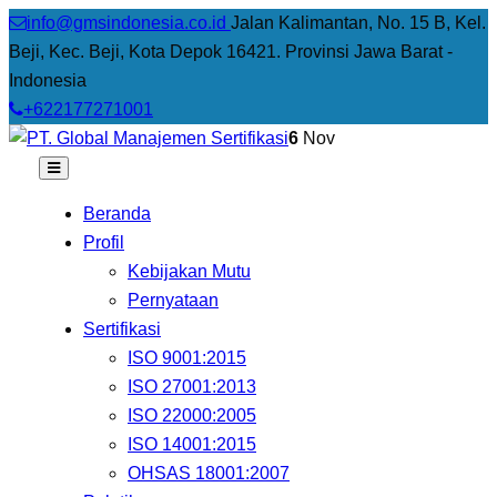
info@gmsindonesia.co.id
Jalan Kalimantan, No. 15 B, Kel.
Beji, Kec. Beji, Kota Depok 16421. Provinsi Jawa Barat -
Indonesia
+622177271001
6
Nov
Beranda
Profil
Kebijakan Mutu
Pernyataan
Sertifikasi
ISO 9001:2015
ISO 27001:2013
ISO 22000:2005
ISO 14001:2015
OHSAS 18001:2007