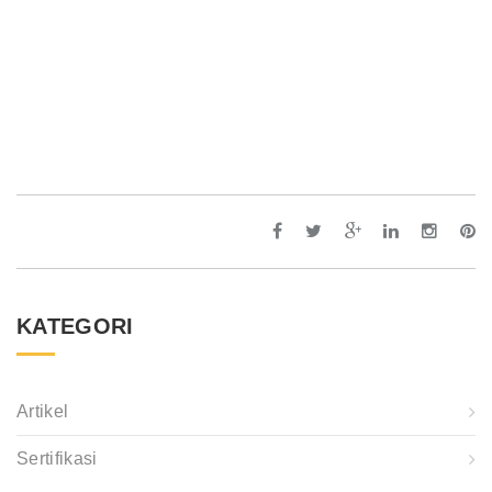
WhatsApp
Image
2019-
11-
06
at
13.11.21
(2)
KATEGORI
Artikel
Sertifikasi