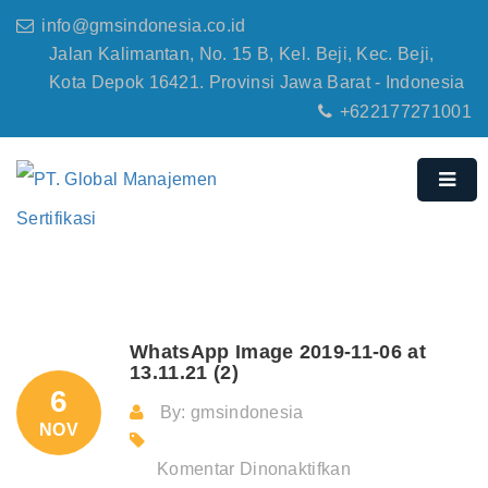
info@gmsindonesia.co.id
Jalan Kalimantan, No. 15 B, Kel. Beji, Kec. Beji,
Kota Depok 16421. Provinsi Jawa Barat - Indonesia
+622177271001
WhatsApp Image 2019-11-06 at
13.11.21 (2)
6
By: gmsindonesia
NOV
pada
Komentar Dinonaktifkan