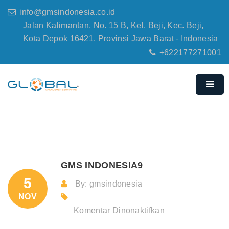
info@gmsindonesia.co.id
Jalan Kalimantan, No. 15 B, Kel. Beji, Kec. Beji,
Kota Depok 16421. Provinsi Jawa Barat - Indonesia
+622177271001
GMS INDONESIA9
5
By: gmsindonesia
NOV
pada
Komentar Dinonaktifkan
GMS