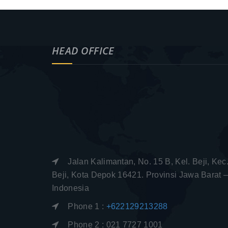
HEAD OFFICE
Jalan Kalimantan, No. 15 B, Kel. Beji, Kec
Beji, Kota Depok 16421. Provinsi Jawa Barat 
Indonesia
Phone 1 :
+622129213288
Phone 2 : 021 7727 1001