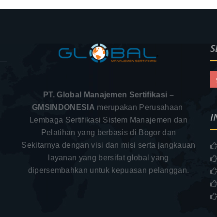
S
PT. Global Manajemen Sertifikasi –
GMSINDONESIA
merupakan Perusahaan
I
Lembaga Sertifikasi Sistem Manajemen dan
Pelatihan yang berbasis di Bogor dan
Sekitarnya dengan visi dan misi serta jangkauan
.
layanan yang bersifat global yang
–
dipersembahkan untuk kepuasan pelanggan.