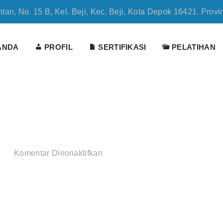
tan, No. 15 B, Kel. Beji, Kec. Beji, Kota Depok 16421. Provi
ANDA
PROFIL
SERTIFIKASI
PELATIHAN
pada
Komentar Dinonaktifkan
GMS
INDONESIA3