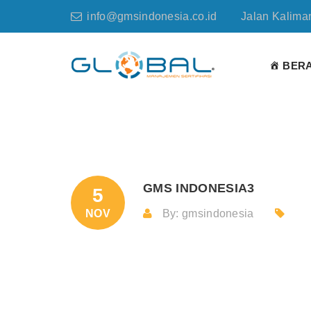
info@gmsindonesia.co.id
Jalan Kaliman
BER
GMS INDONESIA3
5
NOV
By: gmsindonesia