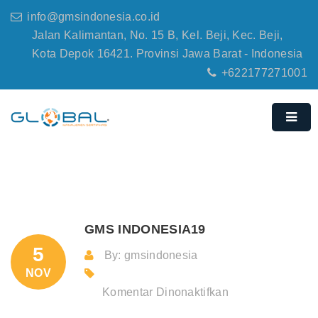
info@gmsindonesia.co.id
Jalan Kalimantan, No. 15 B, Kel. Beji, Kec. Beji,
Kota Depok 16421. Provinsi Jawa Barat - Indonesia
+622177271001
GMS INDONESIA19
5
By: gmsindonesia
NOV
pada
Komentar Dinonaktifkan
GMS