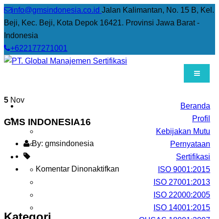
info@gmsindonesia.co.id
Jalan Kalimantan, No. 15 B, Kel.
Beji, Kec. Beji, Kota Depok 16421. Provinsi Jawa Barat -
Indonesia
+622177271001
5
Nov
Beranda
Profil
GMS INDONESIA16
Kebijakan Mutu
By: gmsindonesia
Pernyataan
Sertifikasi
Komentar Dinonaktifkan
p
ISO 9001:2015
a
ISO 27001:2013
d
ISO 22000:2005
a
ISO 14001:2015
Kategori