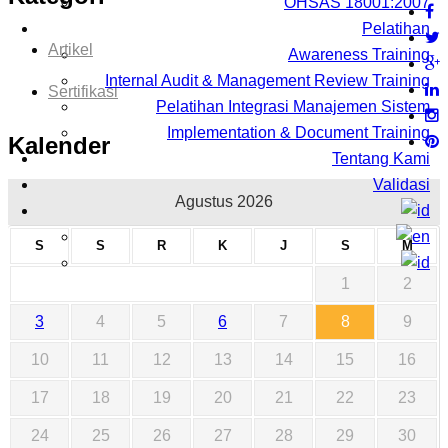
G
OHSAS 18001:2007
M
Pelatihan
Artikel
S
Awareness Training
I
Internal Audit & Management Review Training
Sertifikasi
N
Pelatihan Integrasi Manajemen Sistem
D
Implementation & Document Training
Kalender
O
Tentang Kami
N
Validasi
Agustus 2026
E
S
S
S
R
K
J
S
M
I
1
2
A
1
3
4
5
6
7
8
9
6
10
11
12
13
14
15
16
17
18
19
20
21
22
23
24
25
26
27
28
29
30