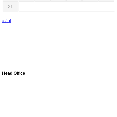
31
« Jul
Head Office