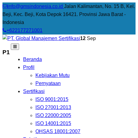
info@gmsindonesia.co.id
Jalan Kalimantan, No. 15 B, Kel.
Beji, Kec. Beji, Kota Depok 16421. Provinsi Jawa Barat -
Indonesia
+622177271001
12
Sep
P1
Beranda
Profil
Kebijakan Mutu
Pernyataan
Sertifikasi
ISO 9001:2015
ISO 27001:2013
ISO 22000:2005
ISO 14001:2015
OHSAS 18001:2007